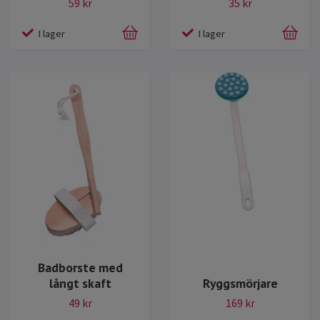
59 kr
35 kr
I lager
I lager
Badborste med
långt skaft
Ryggsmörjare
49 kr
169 kr