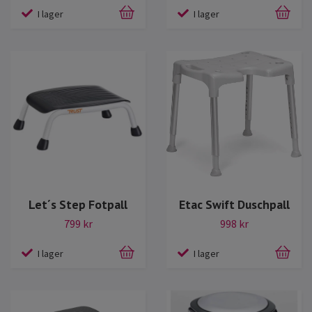
I lager
I lager
Let´s Step Fotpall
Etac Swift Duschpall
799 kr
998 kr
I lager
I lager