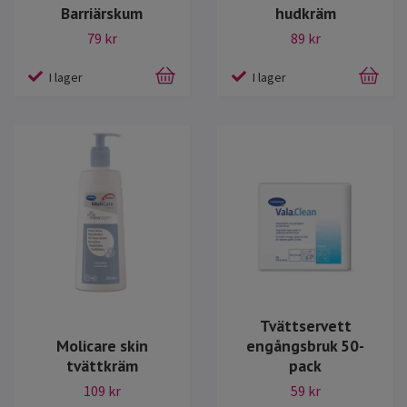
Barriärskum
hudkräm
79 kr
89 kr
I lager
I lager
Tvättservett
Molicare skin
engångsbruk 50-
tvättkräm
pack
109 kr
59 kr