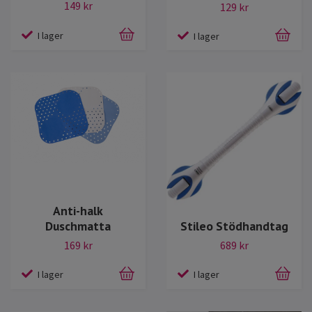
149 kr
129 kr
I lager
I lager
Anti-halk
Duschmatta
Stileo Stödhandtag
169 kr
689 kr
I lager
I lager