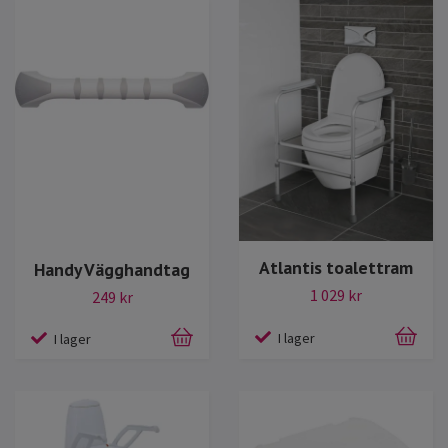
Atlantis toalettram
Handy Vägghandtag
1 029 kr
249 kr
I lager
I lager