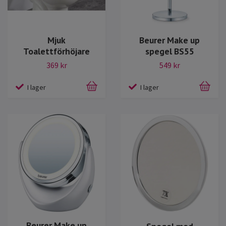
Mjuk
Beurer Make up
Toalettförhöjare
spegel BS55
369 kr
549 kr
I lager
I lager
Beurer Make up