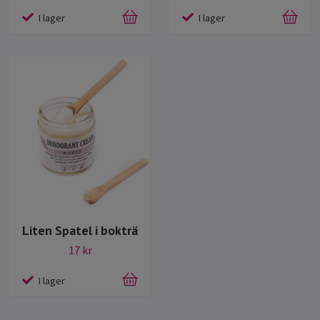
I lager
I lager
Liten Spatel i bokträ
17 kr
I lager