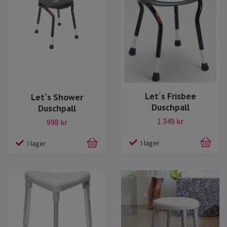
Let´s Frisbee
Let´s Shower
Duschpall
Duschpall
1 349 kr
998 kr
I lager
I lager