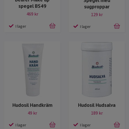
Spegel med
spegel BS49
sugproppar
469 kr
129 kr
I lager
I lager
Hudosil Handkräm
Hudosil Hudsalva
49 kr
189 kr
I lager
I lager