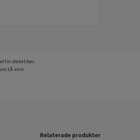
d för diebetiker.
tunn tå-söm.