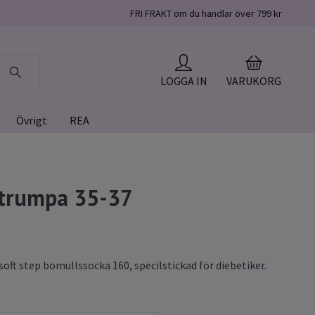
FRI FRAKT om du handlar över 799 kr
LOGGA IN
VARUKORG
Övrigt
REA
strumpa 35-37
oft step bomullssocka 160, specilstickad för diebetiker.