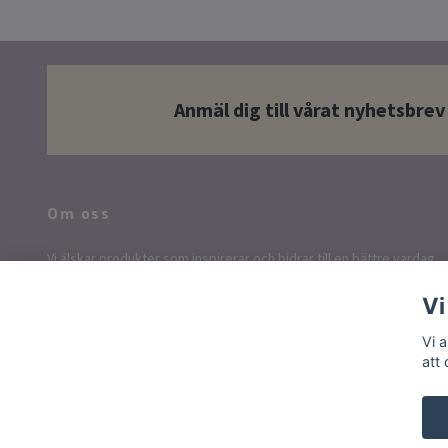
Anmäl dig till vårat nyhetsbrev
Om oss
Vi älskar produkter som inspirerar och bidrar till en bättre vardag.
Våra produkter är utvalda med omsorg och vi värnar om
Vi
hållbarhet.
Vi 
att
© 2026 Plusvardag