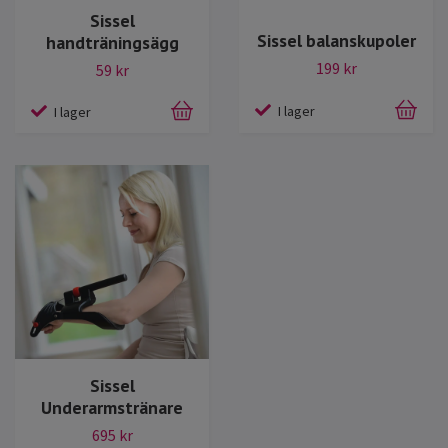
Sissel
Sissel balanskupoler
handträningsägg
199 kr
59 kr
I lager
I lager
Sissel
Underarmstränare
695 kr