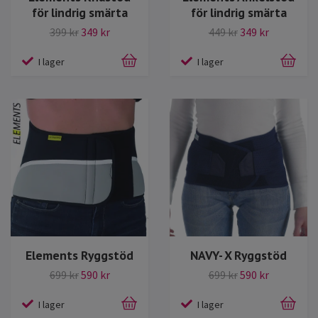
för lindrig smärta
för lindrig smärta
399 kr
349 kr
449 kr
349 kr
I lager
I lager
Elements Ryggstöd
NAVY- X Ryggstöd
699 kr
590 kr
699 kr
590 kr
I lager
I lager