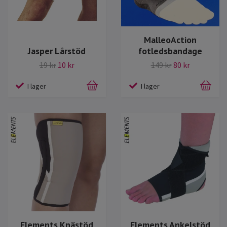
MalleoAction
fotledsbandage
Jasper Lårstöd
149 kr
80 kr
19 kr
10 kr
I lager
I lager
Elements Knästöd
Elements Ankelstöd