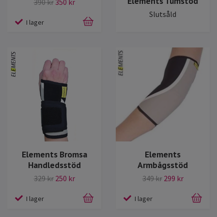
Elements Tumstöd
390 kr
350 kr
Slutsåld
I lager
Elements Bromsa
Elements
Handledsstöd
Armbågsstöd
329 kr
250 kr
349 kr
299 kr
I lager
I lager