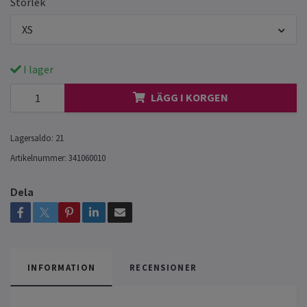
Storlek
XS
I lager
LÄGG I KORGEN
Lagersaldo:
21
Artikelnummer:
341060010
Dela
INFORMATION
RECENSIONER