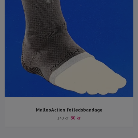
MalleoAction fotledsbandage
80 kr
149 kr