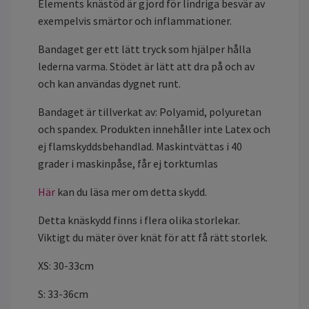
Elements knästöd är gjord för lindriga besvär av
exempelvis smärtor och inflammationer.
Bandaget ger ett lätt tryck som hjälper hålla
lederna varma. Stödet är lätt att dra på och av
och kan användas dygnet runt.
Bandaget är tillverkat av: Polyamid, polyuretan
och spandex. Produkten innehåller inte Latex och
ej flamskyddsbehandlad. Maskintvättas i 40
grader i maskinpåse, får ej torktumlas
Här
kan du läsa mer om detta skydd.
Detta knäskydd finns i flera olika storlekar.
Viktigt du mäter över knät för att få rätt storlek.
XS: 30-33cm
S: 33-36cm