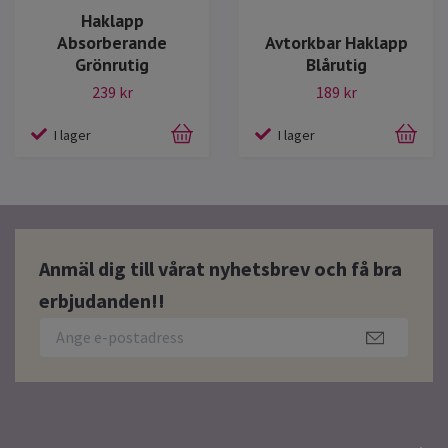
Haklapp
Absorberande
Avtorkbar Haklapp
Grönrutig
Blårutig
239 kr
189 kr
I lager
I lager
Anmäl dig till vårat nyhetsbrev och få bra
erbjudanden!!