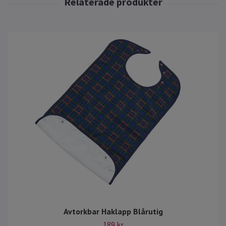
Avtorkbar Haklapp Blårutig
189 kr