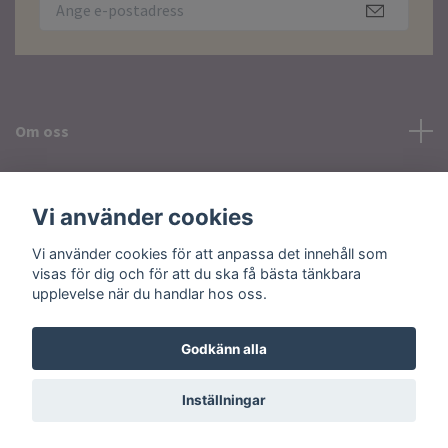
Om oss
Läs mer
Vi använder cookies
Sociala medier
Vi använder cookies för att anpassa det innehåll som
visas för dig och för att du ska få bästa tänkbara
upplevelse när du handlar hos oss.
Godkänn alla
© 2026 Plusvardag
Inställningar