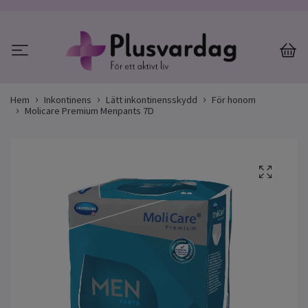
Hem
Inkontinens
Lätt inkontinensskydd
För honom
Molicare Premium Menpants 7D