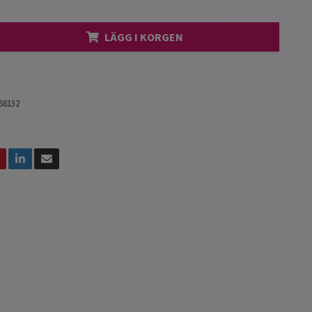
LÄGG I KORGEN
68132