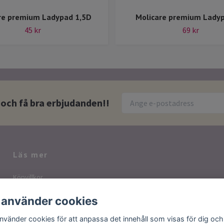
re premium Ladypad 1,5D
Molicare premium Lady
45 kr
69 kr
 och få bra erbjudanden!!
Läs mer
Köpvillkor
Kontakt
 använder cookies
Vanliga frågor
använder cookies för att anpassa det innehåll som visas för dig och