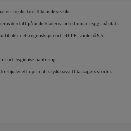
r ett mjukt textilliknande ytskikt.
xeras den lätt på underkläderna och stannar tryggt på plats.
ntibakteriella egenskaper och ett PH- värde på 5,5.
ret och hygienisk hantering.
ch erbjuder ett optimalt skydd oavsett läckagets storlek.