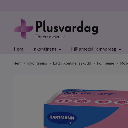
Hem
Inkontinens
Hjälpmedel i din vardag
Hem
Inkontinens
Lätt inkontinensskydd
För henne
Moli