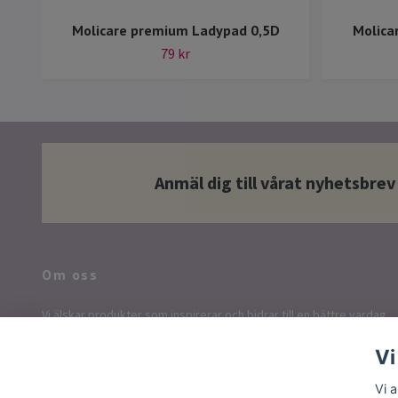
Molicare premium Ladypad 0,5D
Molica
79 kr
Anmäl dig till vårat nyhetsbrev
Om oss
Vi älskar produkter som inspirerar och bidrar till en bättre vardag.
Våra produkter är utvalda med omsorg och vi värnar om
Vi
hållbarhet.
Vi 