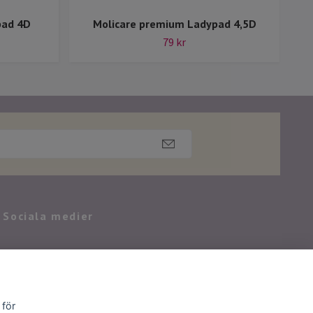
pad 4D
Molicare premium Ladypad 4,5D
79 kr
Sociala medier
 för