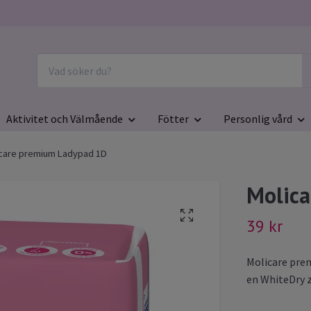
Aktivitet och Välmående
Fötter
Personlig vård
care premium Ladypad 1D
Molic
39 kr
Molicare prem
en WhiteDry z