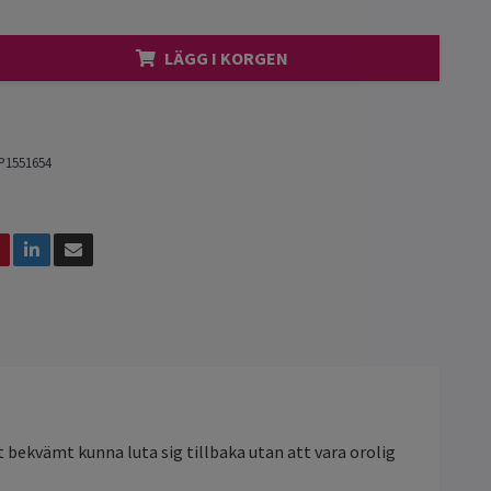
LÄGG I KORGEN
P1551654
t bekvämt kunna luta sig tillbaka utan att vara orolig