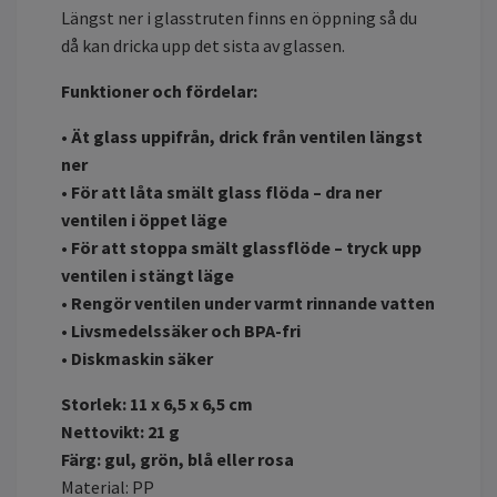
Längst ner i glasstruten finns en öppning så du
då kan dricka upp det sista av glassen.
Funktioner och fördelar:
• Ät glass uppifrån, drick från ventilen längst
ner
• För att låta smält glass flöda – dra ner
ventilen i öppet läge
• För att stoppa smält glassflöde – tryck upp
ventilen i stängt läge
• Rengör ventilen under varmt rinnande vatten
• Livsmedelssäker och BPA-fri
• Diskmaskin säker
Storlek: 11 x 6,5 x 6,5 cm
Nettovikt: 21 g
Färg: gul, grön, blå eller rosa
Material: PP