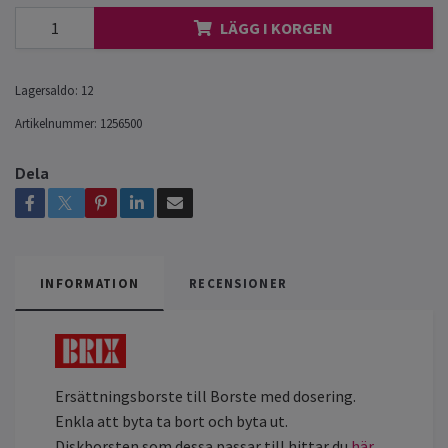
LÄGG I KORGEN
Lagersaldo:
12
Artikelnummer:
1256500
Dela
INFORMATION
RECENSIONER
Ersättningsborste till Borste med dosering.
Enkla att byta ta bort och byta ut.
Diskborsten som dessa passar till hittar du
här