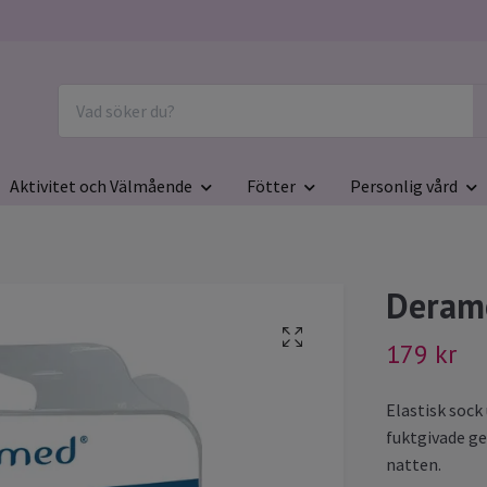
Aktivitet och Välmående
Fötter
Personlig vård
Deram
179 kr
Elastisk sock
fuktgivade ge
natten.