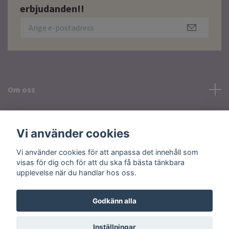
erbjudanden!!
Om oss
Läs mer
Vi använder cookies
Sociala medier
Vi använder cookies för att anpassa det innehåll som
visas för dig och för att du ska få bästa tänkbara
upplevelse när du handlar hos oss.
Godkänn alla
© 2026 Plusvardag
Inställningar