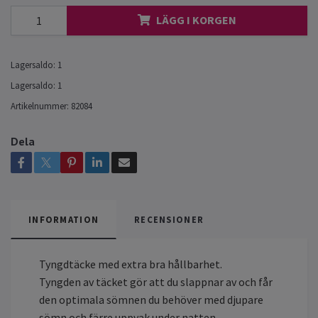
LÄGG I KORGEN
Lagersaldo:
1
Lagersaldo:
1
Artikelnummer:
82084
Dela
INFORMATION
RECENSIONER
Tyngdtäcke med extra bra hållbarhet.
Tyngden av täcket gör att du slappnar av och får
den optimala sömnen du behöver med djupare
sömn och färre uppvak under natten.