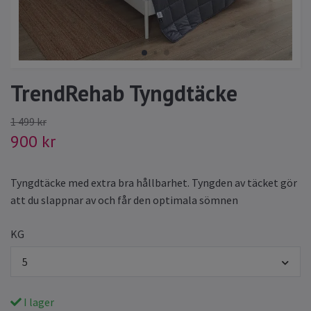
TrendRehab Tyngdtäcke
1 499 kr
900 kr
Tyngdtäcke med extra bra hållbarhet. Tyngden av täcket gör
att du slappnar av och får den optimala sömnen
KG
5
I lager